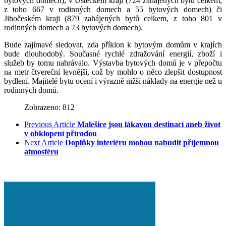
bytových domech), v Ústeckém kraji (724 zahájených bytů celkem,
z toho 667 v rodinných domech a 55 bytových domech) či
Jihočeském kraji (879 zahájených bytů celkem, z toho 801 v
rodinných domech a 73 bytových domech).
Bude zajímavé sledovat, zda příklon k bytovým domům v krajích
bude dlouhodobý. Současné rychlé zdražování energií, zboží i
služeb by tomu nahrávalo. Výstavba bytových domů je v přepočtu
na metr čtvereční levnější, což by mohlo o něco zlepšit dostupnost
bydlení. Majitelé bytu ocení i výrazně nižší náklady na energie než u
rodinných domů.
Zobrazeno: 812
Previous Article
Malešice jsou lákavou destinací aneb život
v obklopení přírodou
Next Article
Doplňky interiéru mohou nabudit příjemnou
atmosféru