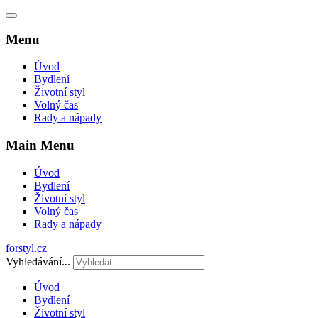
Menu
Úvod
Bydlení
Životní styl
Volný čas
Rady a nápady
Main Menu
Úvod
Bydlení
Životní styl
Volný čas
Rady a nápady
forstyl.cz
Vyhledávání...
Úvod
Bydlení
Životní styl