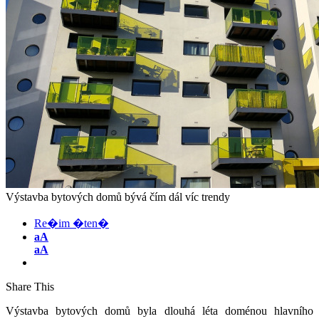
Výstavba bytových domů bývá čím dál víc trendy
Re�im �ten�
aA
aA
Share This
Výstavba bytových domů byla dlouhá léta doménou hlavního