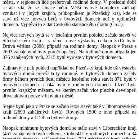
města, v regionech lidé preferovali rodinné domy. V poslední době
se ale zdá, že se situace mění. Větší bytové komplexy začínají
vznikat i v jiných krajích, průkopníkem je Plzeňský kraj, kde se
staví už více nových bytů v bytových domech než v rodinných
domech. Vyplývá to z dat Českého statistického úřadu (ČSÚ).
Nejvíce nových bytů se v letošním prvním pololetí začalo stavět ve
Středočeském kraji – v rámci nové výstavby celkem 3516 bytů.
Drtivá většina (2688) připadá na rodinné domy. Naopak v Praze s
2693 zahájenými byty poměr opačný. Na rodinné domy připadá jen
376 zahájených bytů, 2315 bytů vyroste v bytových domech.
Zajímavý je pak pohled například na Plzeňský kraj, kde už výstavba
bytových domů převýšila ty rodinné. V bytových domech začaly
firmy během prvních šesti měsíců letošního roku stavět 871 bytů v
bytových domech a 744 bytů v rodinných domech. Plzeň byla
prvním krajským městem, ve kterém začali více působit developeři
dříve aktivní pouze v hlavním městě.
Stejně bytů jako v Praze se začalo letos stavět také v Jihomoravském
kraji (2693 zahájených bytů). Rovných 1500 z toho připadá na
rodinné domy a 1158 na bytové domy.
Naopak minimum bytových domů se stále staví v Libereckém kraji
(457 zahájených bytů celkem, z toho 411 v rodinných domech a 34